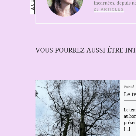
incarnées, depuis no
23 ARTICLES
VOUS POURREZ AUSSI ÊTRE IN
Publié
Le t
Le tem
au bor
présen
[…]