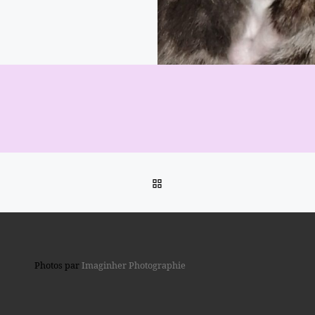
RETOUR À LA LISTE DES 
Photos par
Imaginher Photographie