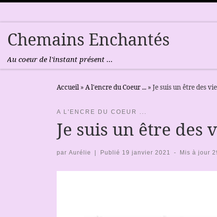
Passer au contenu
Chemains Enchantés
Au coeur de l'instant présent …
Accueil
»
A l'encre du Coeur ...
»
Je suis un être des 
A L'ENCRE DU COEUR ...
Je suis un être de
par
Aurélie
|
Publié
19 janvier 2021
-
Mis à jour
2