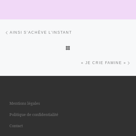
Parcourir les articles
Article précédent
AINSI S’ACHÈVE L’INSTANT
RETOUR À LA LISTE DES 
Ar
« JE CRIE FAMINE »
Mentions légales
Politique de confidentialité
Contact