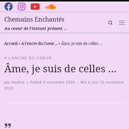
Passer au contenu
Chemains Enchantés
Search
Me
Au coeur de l'instant présent …
Accueil
»
A l'encre du Coeur ...
»
Âme, je suis de celles …
A L'ENCRE DU COEUR ...
Âme, je suis de celles …
par
Aurélie
|
Publié
9 novembre 2020
-
Mis à jour
15 novembre
2020