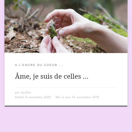
Qui regardent au loin. Qui regardent au près. Qui ne s’éclipsent
pas. Qui caressent la Terre comme elles câlinent un enfant. Qui
voient les étoiles, même en plein jour. Qui tentent de respecter
leur corps, leur cœur et leur communauté. Qui réalisent un peu
plus à chaque instant qui elles […]
A L'ENCRE DU COEUR ...
Âme, je suis de celles …
par
Aurélie
Publié
9 novembre 2020
Mis à jour
15 novembre 2020