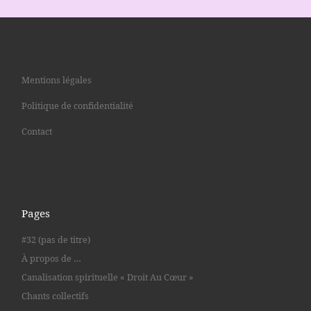
Mentions légales
Politique de confidentialité
Contact
Pages
#32 (pas de titre)
À propos de …
Canalisation spirituelle « Droit Au Cœur »
Chants collectifs