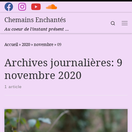
Passer au contenu
Chemains Enchantés
Search
Me
Au coeur de l'instant présent …
Accueil
»
2020
»
novembre
»
09
Archives journalières:
9
novembre 2020
1 article