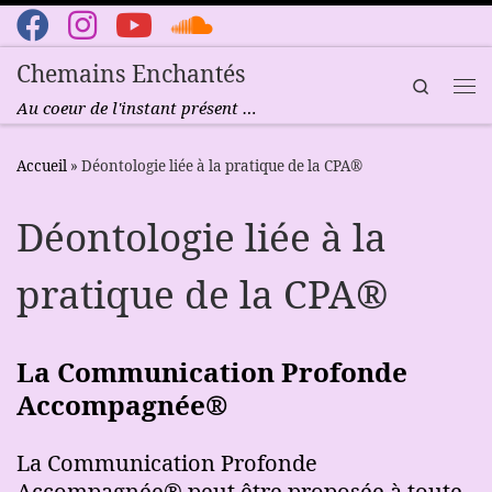
Passer au contenu
Chemains Enchantés
Search
Me
Au coeur de l'instant présent …
Accueil
»
Déontologie liée à la pratique de la CPA®
Déontologie liée à la
pratique de la CPA®
La Communication Profonde
Accompagnée®
La Communication Profonde
Accompagnée® peut être proposée à toute