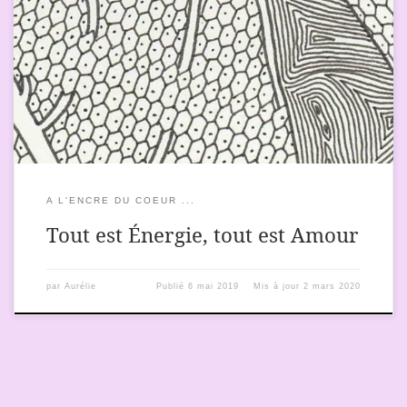
Tout est énergie ! Tout est Amour ! Ce sont des affirmations que
je vous transmets. J’ai foi en cela. Je ne peux rien vous
démontrer car j’ai profondément ressenti cela à plusieurs
moments de ma vie. J’ai eu cette chance, ce cadeau, ce présent
de l’expérimenter. Il s’agit de mon affirmation ; […]
A L'ENCRE DU COEUR ...
Tout est Énergie, tout est Amour
par
Aurélie
Publié
6 mai 2019
Mis à jour
2 mars 2020