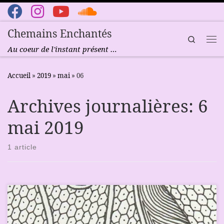
Passer au contenu
Chemains Enchantés
Search
Me
Au coeur de l'instant présent …
Accueil
»
2019
»
mai
»
06
Archives journalières:
6
mai 2019
1 article