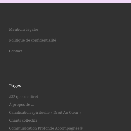
Mentions légales
Politique de confidentialité
Contact
Pages
#32 (pas de titre)
À propos de …
Canalisation spirituelle « Droit Au Cœur »
Chants collectifs
Communication Profonde Accompagnée®