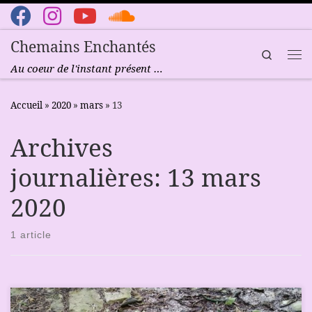
Passer au contenu
Chemains Enchantés
Search
Me
Au coeur de l'instant présent …
Accueil
»
2020
»
mars
»
13
Archives
journalières:
13 mars
2020
1 article