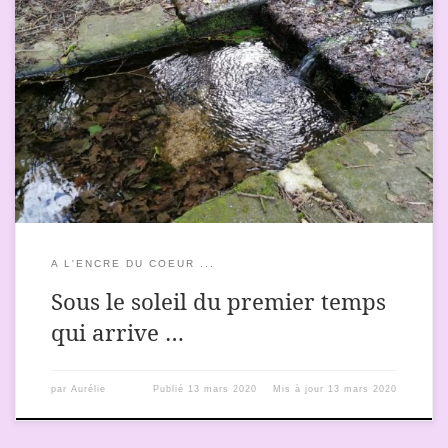
Ces derniers temps, au cours de mes balades, tous mes sens
sont en éveil et je tends l’oreille pour écouter ce que les esprits
de la nature ont à me dire. Je vous partage leurs mots. Rocher
« baleine » « Je te remercie de t’arrêter sur ton chemin, gentille
demoiselle. D’ici, une […]
A L'ENCRE DU COEUR ...
Sous le soleil du premier temps
qui arrive …
par
Aurélie
Publié
13 mars 2020
Mis à jour
13 mars 2020