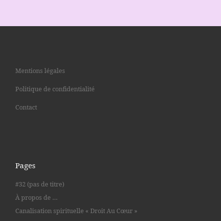
Mentions légales
Politique de confidentialité
Contact
Pages
#32 (pas de titre)
À propos de …
Canalisation spirituelle « Droit Au Cœur »