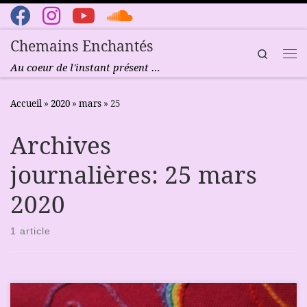
Passer au contenu
Chemains Enchantés
Search
Me
Au coeur de l'instant présent …
Accueil
»
2020
»
mars
»
25
Archives
journalières:
25 mars
2020
1 article