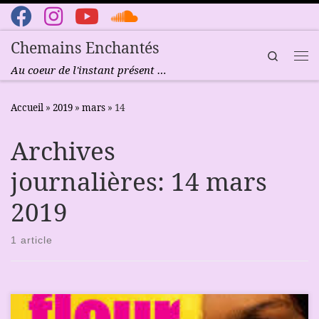
Passer au contenu
Chemains Enchantés
Search
Me
Au coeur de l'instant présent …
Accueil
»
2019
»
mars
»
14
Archives
journalières:
14 mars
2019
1 article