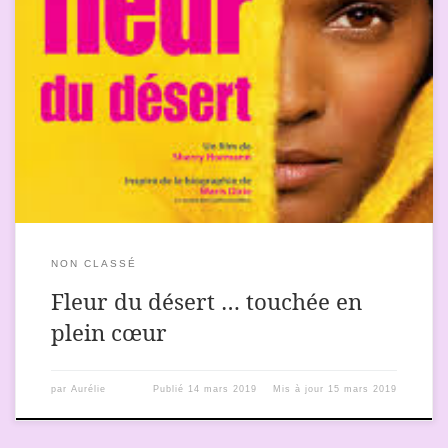
Sur Arte, je regarde ce téléfilm autobiographique d’une
mannequin originaire de Somalie…Waris. Je suis attentive à son
parcours : le film, par de subtiles et brèves incursions dans son
passé, me permet de comprendre progressivement quelle ont
été son histoire, ses souvenirs et ses souffrances, … Je ne passe
pas […]
NON CLASSÉ
Fleur du désert … touchée en
plein cœur
par
Aurélie
Publié
14 mars 2019
Mis à jour
15 mars 2019