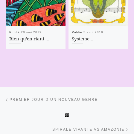
Publié
20 mai 2019
Publié
3 avril 2019
Rien qu’en riant …
Systeme…
Parcourir les articles
Article précédent
PREMIER JOUR D’UN NOUVEAU GENRE
RETOUR À LA LISTE DES 
Ar
SPIRALE VIVANTE VS AMAZONIE