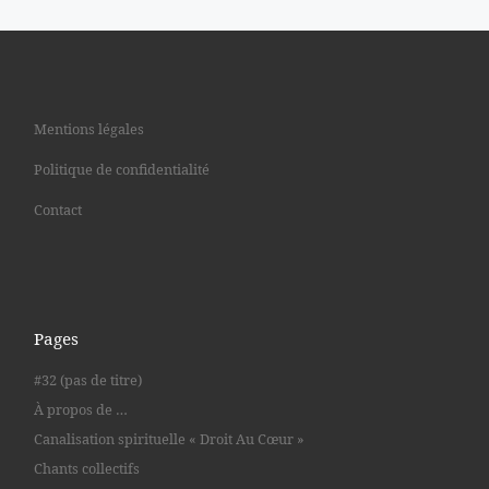
Mentions légales
Politique de confidentialité
Contact
Pages
#32 (pas de titre)
À propos de …
Canalisation spirituelle « Droit Au Cœur »
Chants collectifs