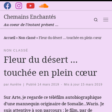
Passer au contenu
Chemains Enchantés
Search
Me
Au coeur de l'instant présent …
Accueil
»
Non classé
»
Fleur du désert … touchée en plein cœur
NON CLASSÉ
Fleur du désert …
touchée en plein cœur
par
Aurélie
|
Publié
14 mars 2019
-
Mis à jour
15 mars 2019
Sur Arte, je regarde ce téléfilm autobiographique
d’une mannequin originaire de Somalie…Waris. Je
suis attentive à son parcours : le film, par de