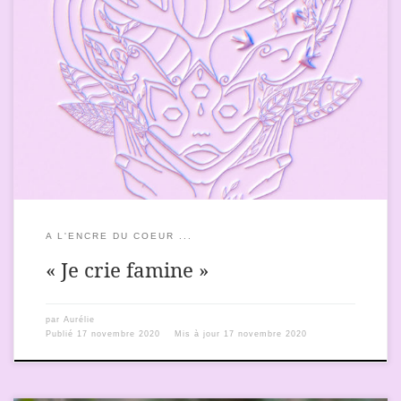
Regarder ce que les autres explorent et partagent m’aide, un
peu, à entrevoir ce que je pourrai, moi aussi, partager, depuis
mon territoire. Car, sur mon territoire, beaucoup de fleurs ont
poussé, des fleurs dont les graines ont été semées il y a bien
longtemps. J’entrevois déjà un peu de […]
A L'ENCRE DU COEUR ...
« Je crie famine »
par
Aurélie
Publié
17 novembre 2020
Mis à jour
17 novembre 2020