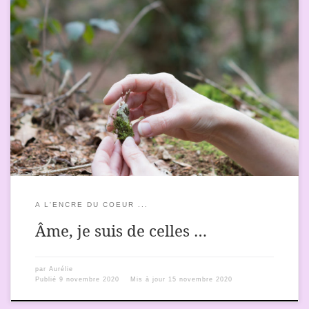
Qui regardent au loin. Qui regardent au près. Qui ne s’éclipsent
pas. Qui caressent la Terre comme elles câlinent un enfant. Qui
voient les étoiles, même en plein jour. Qui tentent de respecter
leur corps, leur cœur et leur communauté. Qui réalisent un peu
plus à chaque instant qui elles […]
A L'ENCRE DU COEUR ...
Âme, je suis de celles …
par
Aurélie
Publié
9 novembre 2020
Mis à jour
15 novembre 2020