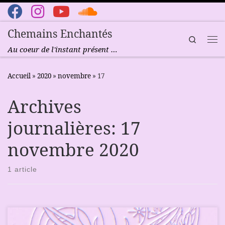
Passer au contenu
Chemains Enchantés
Search
Me
Au coeur de l'instant présent …
Accueil
»
2020
»
novembre
»
17
Archives
journalières:
17
novembre 2020
1 article