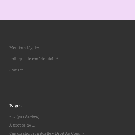
Mentions légales
Politique de confidentialité
Contact
Pages
#32 (pas de titre)
À propos de …
Canalisation spirituelle « Droit Au Cœur »