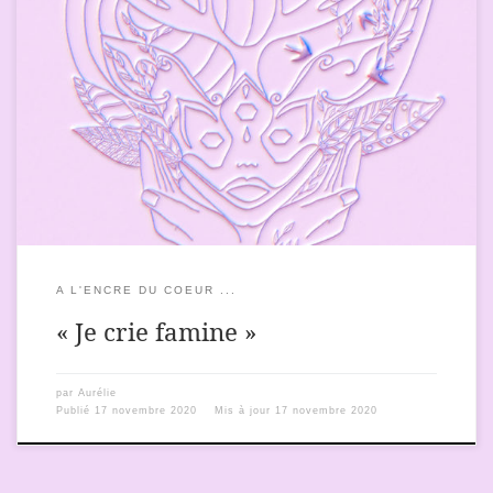
Regarder ce que les autres explorent et partagent m’aide, un
peu, à entrevoir ce que je pourrai, moi aussi, partager, depuis
mon territoire. Car, sur mon territoire, beaucoup de fleurs ont
poussé, des fleurs dont les graines ont été semées il y a bien
longtemps. J’entrevois déjà un peu de […]
A L'ENCRE DU COEUR ...
« Je crie famine »
par
Aurélie
Publié
17 novembre 2020
Mis à jour
17 novembre 2020